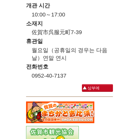
개관 시간
10:00～17:00
소재지
佐賀市呉服元町7-39
휴관일
월요일（공휴일의 경우는 다음
날）연말 연시
전화번호
0952-40-7137
상부에